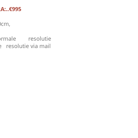
A:..€995
0cm,
normale resolutie
e resolutie via mail