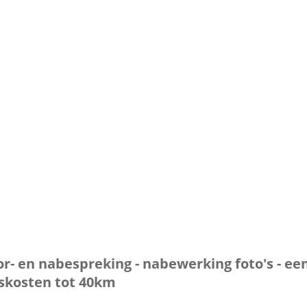
Blad Logo LD PS enkel blad -1
or- en nabespreking - nabewerking foto's - een
eiskosten tot 40km