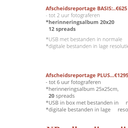
Afscheidsreportage BASIS:..€625
- tot 2 uur fotograferen
*herinneringsalbum 20x20
12 spreads
*USB met bestanden in normale
*digitale bestanden in lage resoluti
Afscheidsreportage PLUS.
..
€129
- tot 6 uur fotograferen
*herinneringsalbum 25x25cm,
..
20
.
spreads
*USB in box met bestanden in n
*digitale bestanden in lage resol