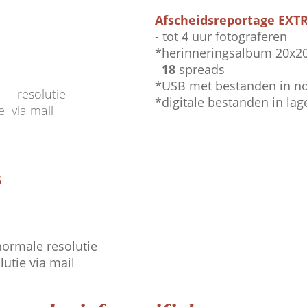
Afscheidsreportage EXTR
- tot 4 uur fotograferen
*herinneringsalbum 20x2
..
18
spreads
*USB met bestanden in 
 resolutie
*digitale bestanden in lag
e via mail
5
ormale resolutie
utie via mail