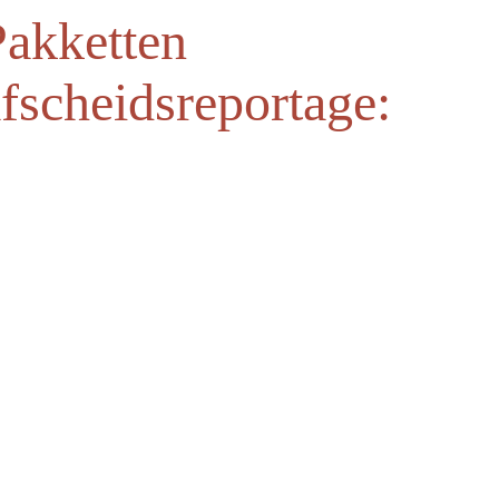
Pakketten
afscheidsreportage: