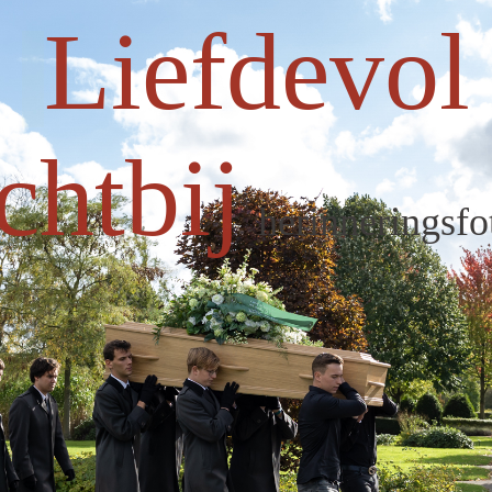
Liefdevol
chtbij
herinneringsfo